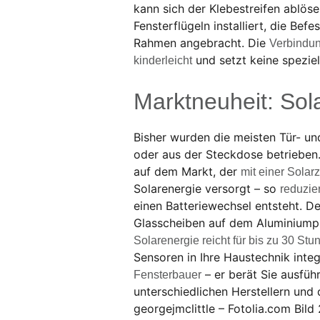
kann sich der Klebestreifen ablös
Fensterflügeln installiert, die Be
Rahmen angebracht. Die
Verbindun
und setzt keine speziel
kinderleicht
Marktneuheit: Sol
Bisher wurden die meisten Tür- un
oder aus der Steckdose betrieben.
auf dem Markt, der
mit einer Solarz
Solarenergie versorgt – so
reduzie
einen Batteriewechsel entsteht. D
Glasscheiben auf dem Aluminiumpro
Solarenergie reicht für bis zu 30 Stu
Sensoren in Ihre Haustechnik integ
– er berät Sie ausfüh
Fensterbauer
unterschiedlichen Herstellern und 
georgejmclittle – Fotolia.com Bil