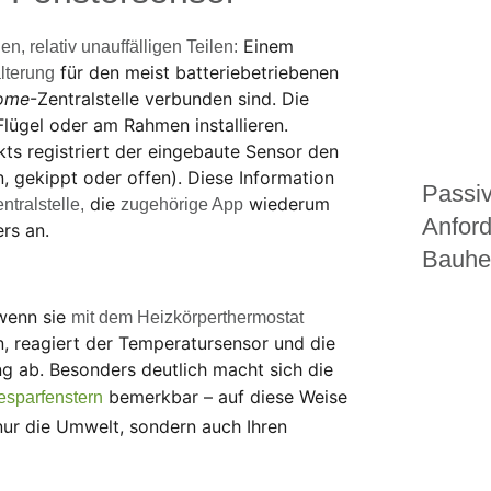
Einem
en, relativ unauffälligen Teilen:
für den meist batteriebetriebenen
lterung
ome
-Zentralstelle verbunden sind. Die
Flügel oder am Rahmen installieren.
kts registriert der eingebaute Sensor den
, gekippt oder offen). Diese Information
Passiv
die
wiederum
ntralstelle,
zugehörige App
Anfor
rs an.
Bauhe
 wenn sie
mit dem Heizkörperthermostat
en, reagiert der Temperatursensor und die
g ab. Besonders deutlich macht sich die
bemerkbar – auf diese Weise
esparfenstern
nur die Umwelt, sondern auch Ihren