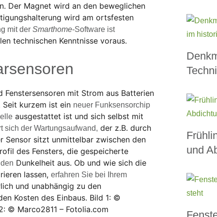
en. Der Magnet wird an den beweglichen
festigungshalterung wird am ortsfesten
g mit der
Smarthome
-Software ist
len technischen Kenntnisse voraus.
Denkm
arsensoren
Techni
d Fenstersensoren mit Strom aus Batterien
 Seit kurzem ist ein
neuer Funksensorchip
ausgestattet ist und sich selbst mit
elle
der z.B. durch
rt sich der Wartungsaufwand,
Frühli
er Sensor sitzt unmittelbar zwischen den
und Ab
fil des Fensters, die gespeicherte
Dunkelheit aus. Ob und wie sich die
nden
rieren lassen,
erfahren Sie bei Ihrem
rlich und unabhängig zu den
den Kosten des Einbaus. Bild 1: ©
d 2: © Marco2811 – Fotolia.com
Fenste