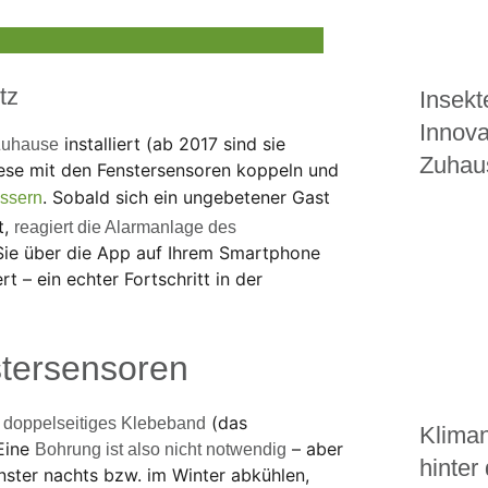
tz
Insekt
Innova
installiert (ab 2017 sind sie
Zuhause
Zuhau
iese mit den Fenstersensoren koppeln und
. Sobald sich ein ungebetener Gast
essern
t,
reagiert die Alarmanlage des
Sie über die App auf Ihrem Smartphone
t – ein echter Fortschritt in der
tersensoren
n
(das
doppelseitiges Klebeband
Kliman
 Eine
– aber
Bohrung ist also nicht notwendig
hinter
nster nachts bzw. im Winter abkühlen,