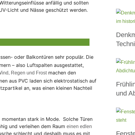
Witterungseinflüsse anfällig und sollten
 UV-Licht und Nässe geschützt werden.
Denkm
Techni
rassen- oder Balkontüren sehr populär. Die
mern – also Luftspalten ausgestattet,
machen den
ind, Regen und Frost
men aus PVC laden sich elektrostatisch auf
Frühli
zpartikel an, was einen kleinen Nachteil
und Ab
d momentan stark in Mode. Solche Türen
rfähig und verleihen dem Raum
einen edlen
Fenste
usche schlecht und deshalb muss es mit