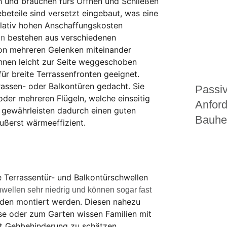
h und brauchen fürs Öffnen und Schließen
ebeteile sind versetzt eingebaut, was eine
elativ hohen Anschaffungskosten
bestehen aus verschiedenen
en
von mehreren Gelenken miteinander
nnen leicht zur Seite weggeschoben
ür breite Terrassenfronten geeignet.
rrassen- oder Balkontüren gedacht. Sie
Passiv
der mehreren Flügeln, welche einseitig
Anfor
e gewährleisten dadurch einen guten
Bauhe
ußerst wärmeeffizient.
!
 Terrassentür- und Balkontürschwellen
wellen sehr niedrig und können sogar fast
den montiert werden. Diesen nahezu
se oder zum Garten wissen Familien mit
t Gehbehinderung zu schätzen.