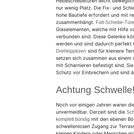
Hebeschiebetüren leicht beweglic
nur wenig Platz. Die Fix- und Schi
hohe Bautiefe erfordert und mit r
zusammenhängt.
Falt-Schiebe-Tür
Glaselementen, welche mit Hilfe 
verbunden sind. Diese Gelenke kö
werden und sind dadurch perfekt f
sind für kleinere Te
Drehkipptüren
setzen sich zusammen aus einem o
mit Scharnieren befestigt sind. Si
Schutz vor Einbrechern und sind ä
Achtung Schwelle
Noch vor einigen Jahren waren die
unvermeidbar. Derzeit sind die
Sch
mit den ebenen Bö
komplett bündig
schwellenlosen Zugang zur Terras
kleinen Kindern oder Menschen mi