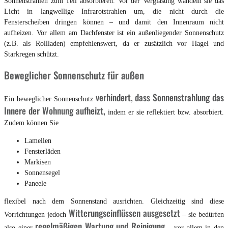
Sonnenstrahlen zum Teil absorbieren. Vor der Verglasung wandeln sie das
Licht in langwellige Infrarotstrahlen um, die nicht durch die
Fensterscheiben dringen können – und damit den Innenraum nicht
aufheizen. Vor allem am Dachfenster ist ein außenliegender Sonnenschutz
(z.B. als Rollladen) empfehlenswert, da er zusätzlich vor Hagel und
Starkregen schützt.
Beweglicher Sonnenschutz für außen
verhindert, dass Sonnenstrahlung das
Ein beweglicher Sonnenschutz
Innere der Wohnung aufheizt,
indem er sie reflektiert bzw. absorbiert.
Zudem können Sie
Lamellen
Fensterläden
Markisen
Sonnensegel
Paneele
flexibel nach dem Sonnenstand ausrichten. Gleichzeitig sind diese
Witterungseinflüssen ausgesetzt
Vorrichtungen jedoch
– sie bedürfen
regelmäßigen Wartung und Reinigung
also einer
– vor allem in den