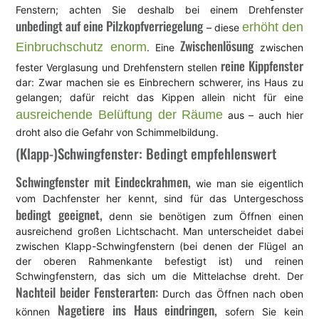
Fenstern; achten Sie deshalb bei einem Drehfenster
unbedingt auf eine Pilzkopfverriegelung
erhöht den
– diese
Zwischenlösung
Einbruchschutz enorm
. Eine
zwischen
reine Kippfenster
fester Verglasung und Drehfenstern stellen
dar: Zwar machen sie es Einbrechern schwerer, ins Haus zu
gelangen; dafür reicht das Kippen allein nicht für eine
ausreichende Belüftung der Räume
aus – auch hier
droht also die Gefahr von Schimmelbildung.
(Klapp-)Schwingfenster: Bedingt empfehlenswert
Schwingfenster mit Eindeckrahmen,
wie man sie eigentlich
vom Dachfenster her kennt, sind für das Untergeschoss
bedingt geeignet,
denn sie benötigen zum Öffnen einen
ausreichend großen Lichtschacht. Man unterscheidet dabei
zwischen Klapp-Schwingfenstern (bei denen der Flügel an
der oberen Rahmenkante befestigt ist) und reinen
Schwingfenstern, das sich um die Mittelachse dreht. Der
Nachteil beider Fensterarten:
Durch das Öffnen nach oben
Nagetiere ins Haus eindringen,
können
sofern Sie kein