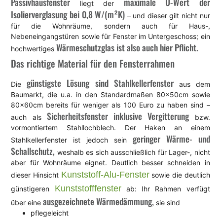
Passivhausfenster
maximale U-Wert der
liegt der
Isolierverglasung bei 0,8 W/(m²K)
– und dieser gilt nicht nur
für die Wohnräume, sondern auch für Haus-,
Nebeneingangstüren sowie für Fenster im Untergeschoss; ein
Wärmeschutzglas ist also auch hier Pflicht.
hochwertiges
Das richtige Material für den Fensterrahmen
günstigste Lösung sind Stahlkellerfenster
Die
aus dem
Baumarkt, die u.a. in den Standardmaßen 80x50cm sowie
80x60cm bereits für weniger als 100 Euro zu haben sind –
Sicherheitsfenster inklusive Vergitterung
auch als
bzw.
vormontiertem Stahllochblech. Der Haken an einem
geringer Wärme- und
Stahlkellerfenster ist jedoch sein
Schallschutz,
weshalb es sich ausschließlich für Lager-, nicht
aber für Wohnräume eignet. Deutlich besser schneiden in
Kunststoff-Alu-Fenster
dieser Hinsicht
sowie die deutlich
Kunststofffenster
günstigeren
ab: Ihr Rahmen verfügt
ausgezeichnete Wärmedämmung,
über eine
sie sind
pflegeleicht