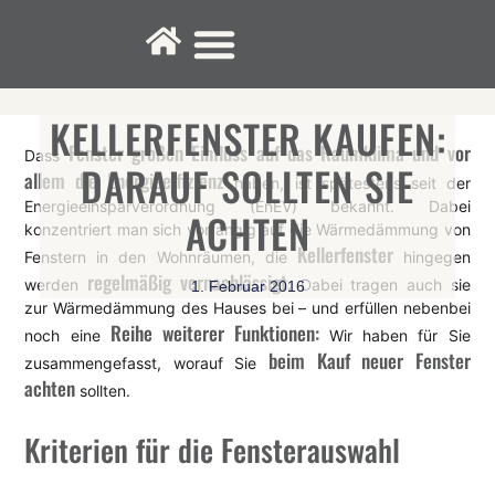
Fenster-Service
KELLERFENSTER KAUFEN:
Fenster großen Einfluss auf das Raumklima und vor
Dass
DARAUF SOLLTEN SIE
allem die Energieeffizienz
haben, ist spätestens seit der
Energieeinsparverordnung (EnEV) bekannt. Dabei
ACHTEN
konzentriert man sich vorrangig auf die Wärmedämmung von
Kellerfenster
Fenstern in den Wohnräumen, die
hingegen
regelmäßig vernachlässigt.
werden
Dabei tragen auch sie
1. Februar 2016
zur Wärmedämmung des Hauses bei – und erfüllen nebenbei
Reihe weiterer Funktionen:
noch eine
Wir haben für Sie
beim Kauf neuer Fenster
zusammengefasst, worauf Sie
achten
sollten.
Kriterien für die Fensterauswahl