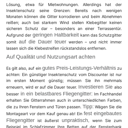
Lösung, etwa für Mietwohnungen. Allerdings hat der
Insektenschutz seine Grenzen: Bereits nach wenigen
Monaten können die Gitter korrodieren und beim Abnehmen
reißen; auch bei starkem Wind stellen Klebegitter keinen
sicheren Schutz dar – besonders an einer Terrassentür.
geringen Haltbarkeit
Aufgrund der
kann das Schutzgitter
auf die Dauer teuer
somit
werden – und nicht immer
lassen sich die Klebestreifen rückstandslos entfernen.
Auf Qualität und Nutzungsart achten
gutes Preis-Leistungs-Verhältnis
Es gilt also, auf ein
zu
achten: Ein günstiger Insektenschutz vom Discounter ist nur
im ersten Moment günstig; müssen Sie ihn mehrmals
Investieren Sie
erneuern, wird er auf die Dauer teuer.
also
in ein belastbares Fliegengitter:
besser
Im Fachhandel
erhalten Sie Gitterrahmen auch in unterschiedlichen Farben,
Tipp:
die zu Ihren Fenstern und Türen passen.
Wägen Sie die
fest eingebautes
Montageart vor dem Kauf genau ab! Ein
Fliegengitter
unpraktisch,
ist äußerst
wenn Sie zum
Beispiel im Schlafzimmer Ihre Betten auf der Fensterbank